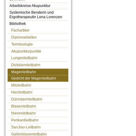
Arbeitskreise Akupunktur
Systemische Beraterin und
Ergotherapeutin Lena Lorenzen
Bibliothek
Fachartikel
Diplomarbeiten
Terminologie
Akupunkturpunkte
Lungenleitbahn
Dickdarmleitbahn
Magenleitbahn
Gedicht der Magenleitbahn
Milzleitbahn
Herzleitbahn
Dünndarmleitbahn
Blasenleitbahn
Nierenleitbahn
Perikardleitbahn
SanJiao-Leitbahn
Gallenblasenleitbahn