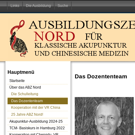
Links
Die Ausbildung
Suche
Hauptmenü
Das Dozententeam
Startseite
Über das ABZ Nord
Die Schulleitung
Das Dozententeam
Kooperation mit der VR China
25 Jahre ABZ Nord!
Akupunktur-Ausbildung 2024-25
TCM- Basiskurs in Hamburg 2022
Kooperation mit Chengdu, VR