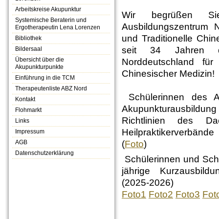
Arbeitskreise Akupunktur
Wir begrüßen S
Systemische Beraterin und
Ausbildungszentrum N
Ergotherapeutin Lena Lorenzen
und Traditionelle Chi
Bibliothek
seit 34 Jahren di
Bildersaal
Übersicht über die
Norddeutschland für
Akupunkturpunkte
Chinesischer Medizin!
Einführung in die TCM
Therapeutenliste ABZ Nord
Schülerinnen des 
Kontakt
Akupunkturausbil
Flohmarkt
Richtlinien des D
Links
Heilpraktikerverbände
Impressum
AGB
(
Foto
)
Datenschutzerklärung
Schülerinnen und Sch
jährige
Kurzausbild
(2025-2026) er
Foto1
Foto2
Foto3
Fot