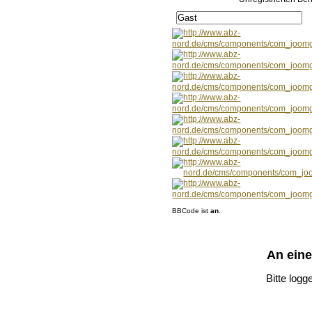
BBCode ist
an
.
An ein
Bitte logg