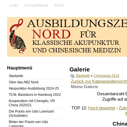
Links
Die Ausbildung
Suche
Hauptmenü
Galerie
Startseite
»
Chinareise 2014
Startseite
Zurück zur Kategorieübersicht
Über das ABZ Nord
Meine Galerie
Akupunktur-Ausbildung 2024-25
Gesamtanzahl Bi
TCM- Basiskurs in Hamburg 2022
Zugriffe auf 
Kooperation mit Chengdu, VR
China 2020/21
TOP 12:
Hoch bewertet
-
Zul
Die Praxis von Udo Lorenzen
(Schulleiter)
Bilder der Praxis von Udo
Chin
Lorenzen