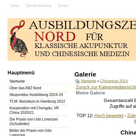
Links
Die Ausbildung
Suche
Hauptmenü
Galerie
Startseite
»
Chinareise 2014
Startseite
Zurück zur Kategorieübersicht
Über das ABZ Nord
Meine Galerie
Akupunktur-Ausbildung 2024-25
Gesamtanzahl Bi
TCM- Basiskurs in Hamburg 2022
Zugriffe auf 
Kooperation mit Chengdu, VR
China 2020/21
TOP 12:
Hoch bewertet
-
Zul
Die Praxis von Udo Lorenzen
(Schulleiter)
Bilder der Praxis von Udo
Chin
Lorenzen