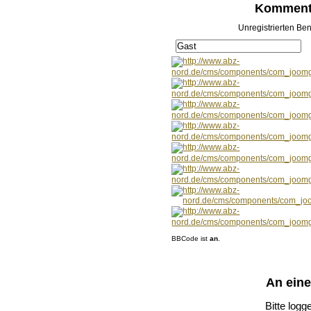
Kommenta
Unregistrierten Ben
BBCode ist
an
.
An ein
Bitte logg