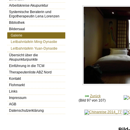
Arbeitskreise Akupunktur
Systemische Beraterin und
Ergotherapeutin Lena Lorenzen
Bibliothek
Bildersaal
Galerie
Leitbahntafeln Ming-Dynastie
Leitbahntafeln Yuan-Dynastie
Übersicht über die
Akupunkturpunkte
Einführung in die TCM
Therapeutenliste ABZ Nord
Kontakt
Flohmarkt
Links
Zurück
Impressum
(Bild 97 von 107)
AGB
Datenschutzerklärung
Bild