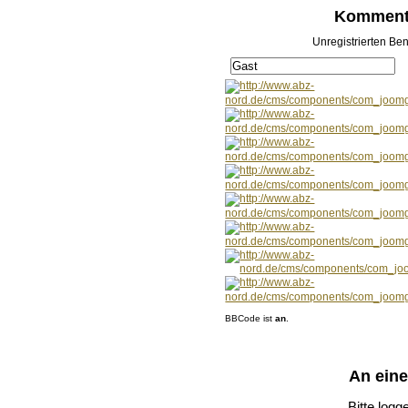
Kommenta
Unregistrierten Ben
BBCode ist
an
.
An ein
Bitte logg