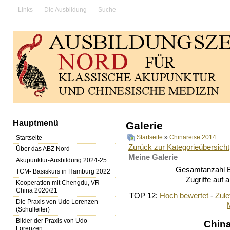
Links
Die Ausbildung
Suche
Hauptmenü
Galerie
Startseite
»
Chinareise 2014
Startseite
Zurück zur Kategorieübersicht
Über das ABZ Nord
Meine Galerie
Akupunktur-Ausbildung 2024-25
Gesamtanzahl Bi
TCM- Basiskurs in Hamburg 2022
Zugriffe auf 
Kooperation mit Chengdu, VR
China 2020/21
TOP 12:
Hoch bewertet
-
Zul
Die Praxis von Udo Lorenzen
(Schulleiter)
Bilder der Praxis von Udo
Chin
Lorenzen