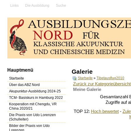
Links
Die Ausbildung
Suche
Hauptmenü
Galerie
Startseite
»
Tibetausflug2010
Startseite
Zurück zur Kategorieübersicht
Über das ABZ Nord
Meine Galerie
Akupunktur-Ausbildung 2024-25
Gesamtanzahl Bi
TCM- Basiskurs in Hamburg 2022
Zugriffe auf 
Kooperation mit Chengdu, VR
China 2020/21
TOP 12:
Hoch bewertet
-
Zul
Die Praxis von Udo Lorenzen
(Schulleiter)
Bilder der Praxis von Udo
Lorenzen