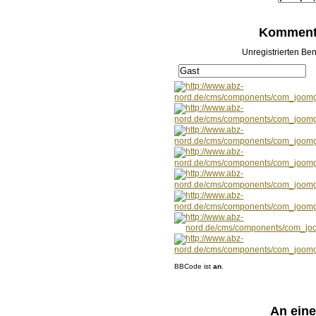
Kommenta
Unregistrierten Ben
BBCode ist
an
.
An ein