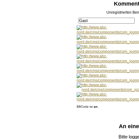
Kommenta
Unregistrierten Ben
BBCode ist
an
.
An ein
Bitte logg