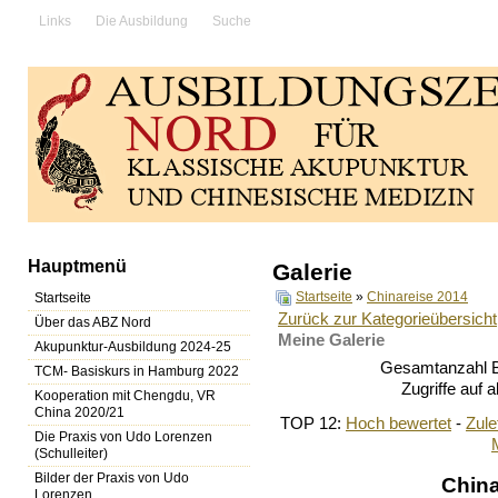
Links
Die Ausbildung
Suche
Hauptmenü
Galerie
Startseite
»
Chinareise 2014
Startseite
Zurück zur Kategorieübersicht
Über das ABZ Nord
Meine Galerie
Akupunktur-Ausbildung 2024-25
Gesamtanzahl Bi
TCM- Basiskurs in Hamburg 2022
Zugriffe auf 
Kooperation mit Chengdu, VR
China 2020/21
TOP 12:
Hoch bewertet
-
Zul
Die Praxis von Udo Lorenzen
(Schulleiter)
Bilder der Praxis von Udo
Chin
Lorenzen