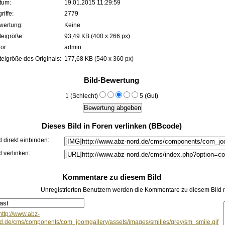
tum:
19.01.2015 11:29:59
riffe:
2779
wertung:
Keine
teigröße:
93,49 KB (400 x 266 px)
or:
admin
eigröße des Originals:
177,68 KB (540 x 360 px)
Bild-Bewertung
1 (Schlecht)
5 (Gut)
Dieses Bild in Foren verlinken (BBcode)
d direkt einbinden:
d verlinken:
Kommentare zu diesem Bild
Unregistrierten Benutzern werden die Kommentare zu diesem Bild nich