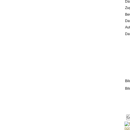
Da
Zug
Be
Da
Aut
Dat
Bil
Bil