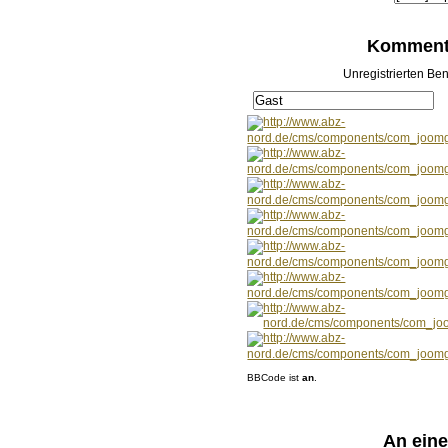
Kommenta
Unregistrierten Ben
BBCode ist
an
.
An ein