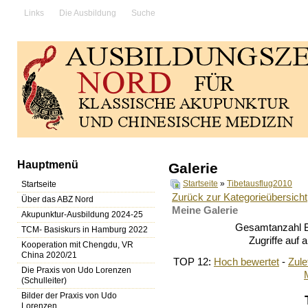
Links
Die Ausbildung
Suche
Hauptmenü
Galerie
Startseite
»
Tibetausflug2010
Startseite
Zurück zur Kategorieübersicht
Über das ABZ Nord
Meine Galerie
Akupunktur-Ausbildung 2024-25
Gesamtanzahl Bi
TCM- Basiskurs in Hamburg 2022
Zugriffe auf 
Kooperation mit Chengdu, VR
China 2020/21
TOP 12:
Hoch bewertet
-
Zul
Die Praxis von Udo Lorenzen
(Schulleiter)
Bilder der Praxis von Udo
Lorenzen