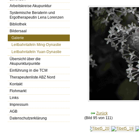
Arbeitskreise Akupunktur
Systemische Beraterin und
Ergotherapeutin Lena Lorenzen
Bibliothek
Bildersaal
Galerie
Leitbahntafeln Ming-Dynastie
Leitbahntafeln Yuan-Dynastie
Übersicht über die
Akupunkturpunkte
Einführung in die TCM
Therapeutenliste ABZ Nord
Kontakt
Flohmarkt
Links
Impressum
AGB
Zurück
(Bild 95 von 111)
Datenschutzerklärung