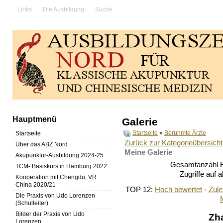
Links
Die Ausbildung
Suche
Hauptmenü
Galerie
Startseite
»
Berühmte Ärzte
Startseite
Zurück zur Kategorieübersicht
Über das ABZ Nord
Meine Galerie
Akupunktur-Ausbildung 2024-25
Gesamtanzahl Bi
TCM- Basiskurs in Hamburg 2022
Zugriffe auf 
Kooperation mit Chengdu, VR
China 2020/21
TOP 12:
Hoch bewertet
-
Zul
Die Praxis von Udo Lorenzen
(Schulleiter)
Bilder der Praxis von Udo
Zh
Lorenzen