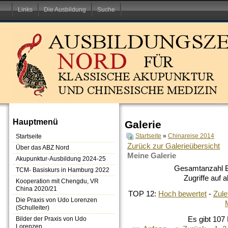
Links
Die Ausbildung
Suche
Hauptmenü
Galerie
Startseite
»
Chinareise 2014
Startseite
Zurück zur Galerieübersicht
Über das ABZ Nord
Meine Galerie
Akupunktur-Ausbildung 2024-25
Gesamtanzahl Bi
TCM- Basiskurs in Hamburg 2022
Zugriffe auf 
Kooperation mit Chengdu, VR
China 2020/21
TOP 12:
Hoch bewertet
-
Zul
Die Praxis von Udo Lorenzen
(Schulleiter)
Bilder der Praxis von Udo
Es gibt 107 
Lorenzen