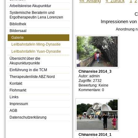
«« Anfang
« Zurück
1
2
Arbeitskreise Akupunktur
Systemische Beraterin und
C
Ergotherapeutin Lena Lorenzen
Impressionen von 
Bibliothek
Anordnung 
Bildersaal
Galerie
Leitbahntafeln Ming-Dynastie
Leitbahntafeln Yuan-Dynastie
Übersicht über die
Akupunkturpunkte
Einführung in die TCM
Chinareise 2014_3
Autor: admin
Therapeutenliste ABZ Nord
Zugriffe: 2732
Kontakt
Bewertung: Keine
Kommentare: 0
Flohmarkt
Links
Impressum
AGB
Datenschutzerklärung
Chinareise 2014_1